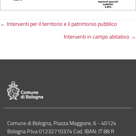
Posts
← Interventi per il territorio e il patrimonio pubblico
Interventi in campo abitativo →
navigation
Pié di pagina di Comune di Bologna
Contatti
Comune di Bologna, Piazza Maggiore, 6 - 40124
Bologna P.Iva 01232710374 Cod. IBAN: IT 88 R