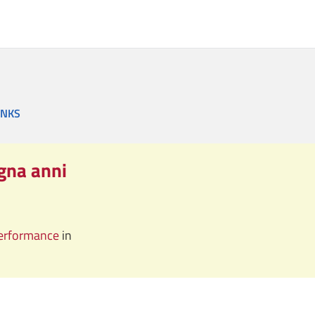
INKS
ogna anni
performance
in