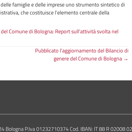
, delle famiglie e delle imprese uno strumento sintetico di
strativa, che costituisce l’elemento centrale della
el Comune di Bologna: Report sull’attività svolta nel
Pubblicato l’aggiornamento del Bilancio di
genere del Comune di Bologna →
0124 Bologna P.Iva 01232710374 Cod. IBAN: IT 88 R 02008