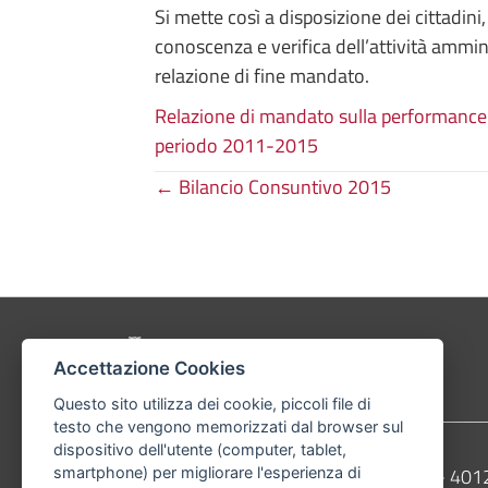
Si mette così a disposizione dei cittadini
conoscenza e verifica dell’attività ammini
relazione di fine mandato.
Relazione di mandato sulla performance d
periodo 2011-2015
Posts
← Bilancio Consuntivo 2015
navigation
Pié di pagina di Comune di Bologna
Accettazione Cookies
Questo sito utilizza dei cookie, piccoli file di
testo che vengono memorizzati dal browser sul
dispositivo dell'utente (computer, tablet,
Contatti
Comune di Bologna, Piazza Maggiore, 6 - 4
smartphone) per migliorare l'esperienza di