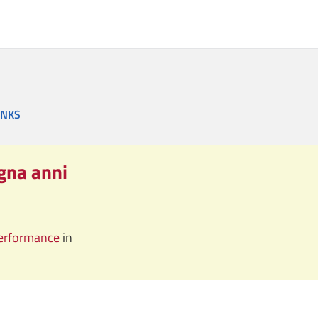
INKS
ogna anni
performance
in