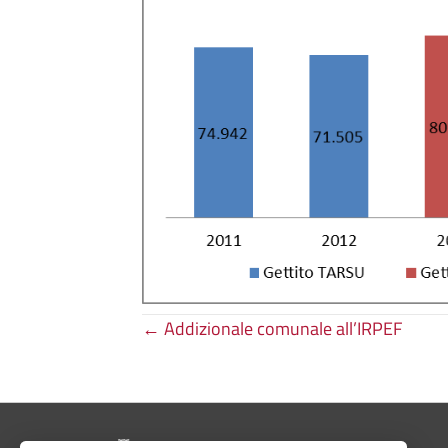
Posts
← Addizionale comunale all’IRPEF
navigation
Pié di pagina di Comune di Bologna