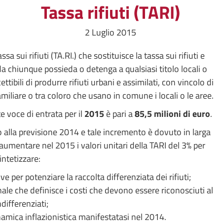
Tassa rifiuti (TARI)
2 Luglio 2015
sa sui rifiuti (TA.RI.) che sostituisce la tassa sui rifiuti e
 da chiunque possieda o detenga a qualsiasi titolo locali o
ttibili di produrre rifiuti urbani e assimilati, con vincolo di
miliare o tra coloro che usano in comune i locali o le aree.
e voce di entrata per il
2015
è pari a
85,5 milioni di euro
.
 alla previsione 2014 e tale incremento è dovuto in larga
 aumentare nel 2015 i valori unitari della TARI del 3% per
intetizzare:
ve per potenziare la raccolta differenziata dei rifiuti;
e che definisce i costi che devono essere riconosciuti al
differenziati;
amica inflazionistica manifestatasi nel 2014.